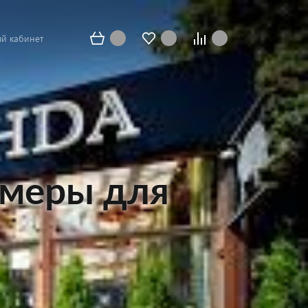
й кабинет
амеры для