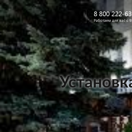
8 800 222-63
Работаем для вас с 9
Найти
в каталоге
Установк