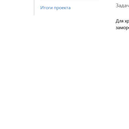
Зада
Итоги проекта
Для х
замор