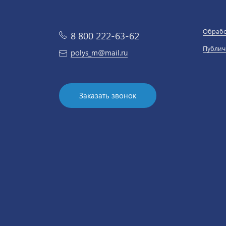
Обрабо
8 800 222-63-62
Публич
polys_m@mail.ru
Заказать звонок