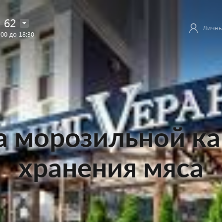
-62
Личны
:00 до 18:30
а морозильной к
хранения мяса