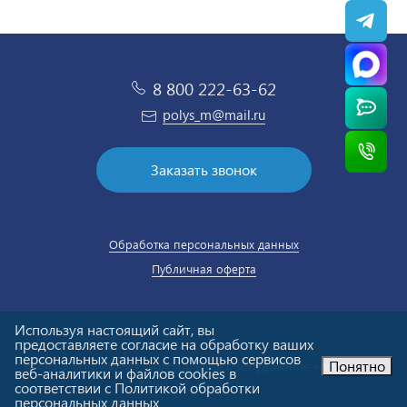
8 800 222-63-62
polys_m@mail.ru
Заказать звонок
Обработка персональных данных
Публичная оферта
Используя настоящий сайт, вы
предоставляете согласие на обработку ваших
персональных данных с помощью сервисов
Понятно
© ООО «Полюс-М». Холодильное оборудование «под ключ».
веб-аналитики и файлов cookies в
Email:
polys_m@mail.ru
соответствии с Политикой обработки
персональных данных