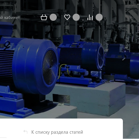
й кабинет
К списку раздела статей