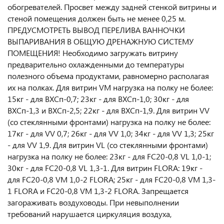
обогревателей. Просвет между задней стенкой витрины и
стеной помещения должен быть не менее 0,25 м.
ПРЕДУСМОТРЕТЬ ВЫВОД ПЕРЕЛИВА ВАННОЧКИ
ВЫПАРИВАНИЯ В ОБЩУЮ ДРЕНАЖНУЮ СИСТЕМУ
ПОМЕЩЕНИЯ! Необходимо загружать витрину
предварительно охлажденными до температуры
полезного объема продуктами, равномерно располагая
их на полках. Для витрин VМ нагрузка на полку не более:
15кг - для ВХСп-0,7; 23кг - для ВХСп-1,0; 30кг - для
ВХСп-1,3 и ВХСп-2,5; 22кг - для ВХСп-1,9. Для витрин VV
(со стеклянными фронтами) нагрузка на полку не более:
17кг - для VV 0,7; 26кг - для VV 1,0; 34кг - для VV 1,3; 25кг
- для VV 1,9. Для витрин VL (со стеклянными фронтами)
нагрузка на полку не более: 23кг - для FC20-0,8 VL 1,0-1;
30кг - для FC20-0,8 VL 1,3-1. Для витрин FLORA: 19кг -
для FC20-0,8 VM 1,0-2 FLORA; 25кг - для FC20-0,8 VM 1,3-
1 FLORA и FC20-0,8 VM 1,3-2 FLORA. Запрещается
загораживать воздуховоды. При невыполнении
требований нарушается циркуляция воздуха,