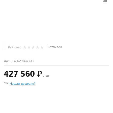
0 отзывов
Рейтинг:
Арт.: 1802076p.143
427 560 ₽
/ шт
Нашли дешевле?
+
−