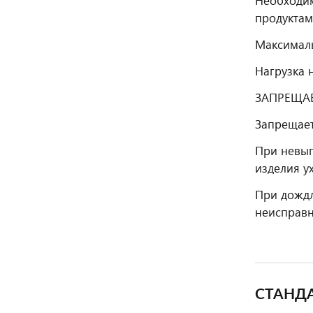
Необходим
продуктам
Максималь
Нагрузка н
ЗАПРЕЩА
Запрещает
При невып
изделия у
При дождл
неисправн
СТАНД