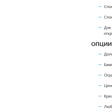
Спос
Спос
Для
откр
ОПЦИИ
Доп
Бамп
Огр
Цен
Крюк
Любо