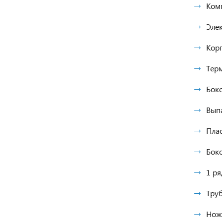
Ком
Элек
Корп
Тер
Боко
Вып
Пла
Боко
1 ря
Труб
Нож