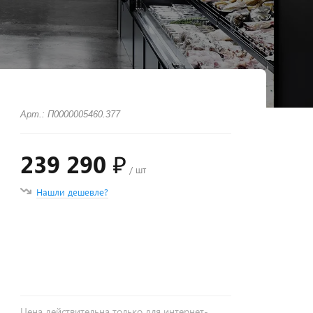
Арт.: П0000005460.377
239 290 ₽
/ шт
Нашли дешевле?
+
−
Цена действительна только для интернет-