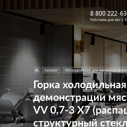
8 800 222-63
Работаем для вас с 9
Найти
в каталоге
Каталог
Оборудование для магазинострое
Горка холодильная
демонстрации мя
VV 0,7-3 X7 (расп
структурный стекл