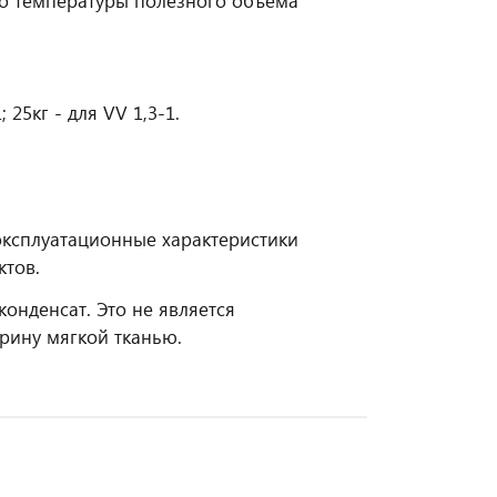
о температуры полезного объема
; 25кг - для VV 1,3-1.
эксплуатационные характеристики
ктов.
онденсат. Это не является
рину мягкой тканью.