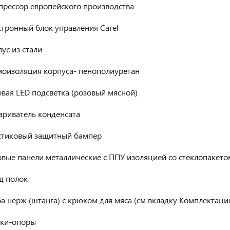
прессор европейского производства
тронный блок управления Carel
ус из стали
моизоляция корпуса- пенополиуретан
вая LED подсветка (розовый мясной)
ариватель конденсата
стиковый защитный бампер
вые панели металлические с ППУ изоляцией со стеклопакето
д полок
а нерж (штанга) с крюком для мяса (см вкладку Комплектация
ки-опоры