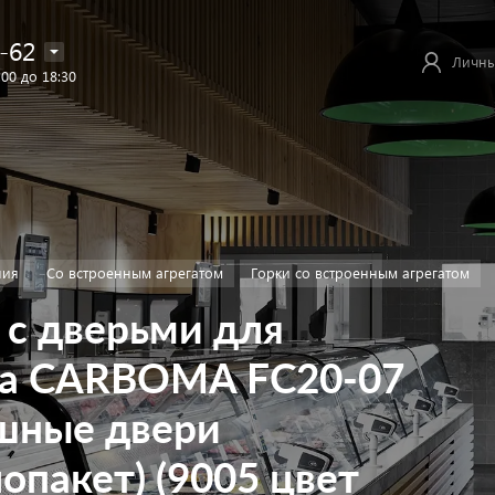
-62
Личны
:00 до 18:30
ния
Со встроенным агрегатом
Горки со встроенным агрегатом
 с дверьми для
са CARBOMA FC20-07
ашные двери
опакет) (9005 цвет