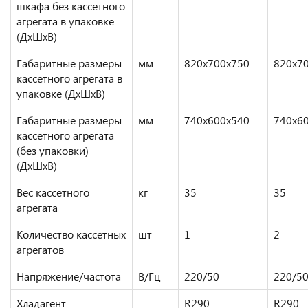
шкафа без кассетного
агрегата в упаковке
(ДхШхВ)
Габаритные размеры
мм
820х700х750
820х7
кассетного агрегата в
упаковке (ДхШхВ)
Габаритные размеры
мм
740х600х540
740х6
кассетного агрегата
(без упаковки)
(ДхШхВ)
Вес кассетного
кг
35
35
агрегата
Количество кассетных
шт
1
2
агрегатов
Напряжение/частота
В/Гц
220/50
220/5
Хладагент
R290
R290