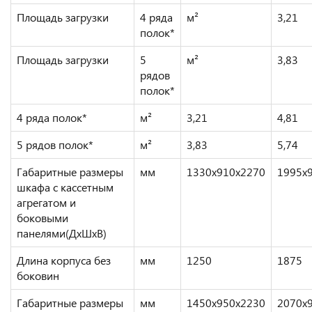
Площадь загрузки
4 ряда
м²
3,21
полок*
Площадь загрузки
5
м²
3,83
рядов
полок*
4 ряда полок*
м²
3,21
4,81
5 рядов полок*
м²
3,83
5,74
Габаритные размеры
мм
1330х910х2270
1995х
шкафа с кассетным
агрегатом и
боковыми
панелями(ДхШхВ)
Длина корпуса без
мм
1250
1875
боковин
Габаритные размеры
мм
1450х950х2230
2070х