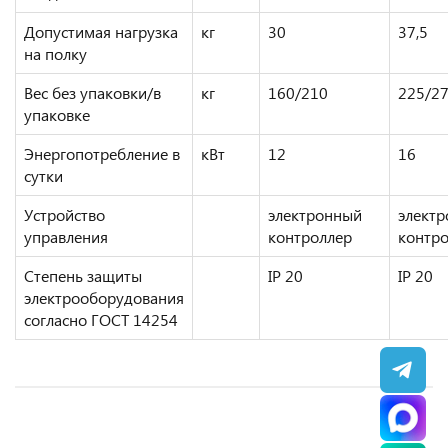
Допустимая нагрузка
кг
30
37,5
на полку
Вес без упаковки/в
кг
160/210
225/2
упаковке
Энергопотребление в
кВт
12
16
сутки
Устройство
электронный
элект
управления
контроллер
контр
Степень защиты
IP 20
IP 20
электрооборудования
согласно ГОСТ 14254