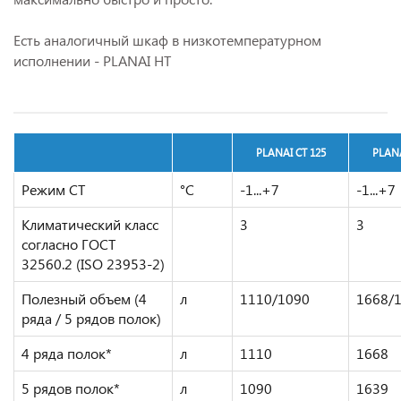
Есть аналогичный шкаф в низкотемпературном
исполнении - PLANAI НТ
PLANAI СТ 125
PLANA
Режим CТ
°C
-1...+7
-1...+7
Климатический класс
3
3
согласно ГОСТ
32560.2 (ISO 23953-2)
Полезный объем (4
л
1110/1090
1668/
ряда / 5 рядов полок)
4 ряда полок*
л
1110
1668
5 рядов полок*
л
1090
1639