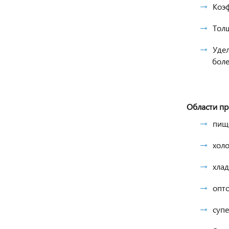
Коэф
Тол
Удел
боле
Области пр
пищ
хол
хла
опт
супе