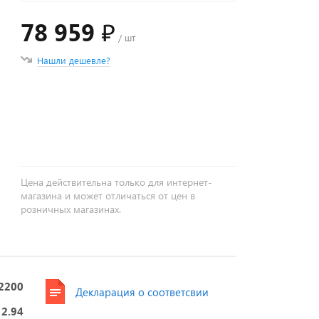
78 959 ₽
/ шт
Нашли дешевле?
+
−
Цена действительна только для интернет-
магазина и может отличаться от цен в
розничных магазинах.
2200
Декларация о соответсвии
2.94