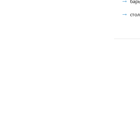
бары
стол
АКЦИЯ