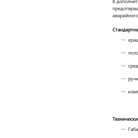
В дополнит
предотвращ
аварийного
Стандартна
краш
пол
сре
ручк
комп
Технически
Габа