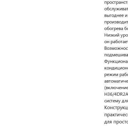
пространст
обслуживат
выгоднее и
производит
обогрева б
Низкий уро
он работае
Возможност
подмешиват
Функционал
кондиционе
режим рабо
автоматиче
(включение
H36/4DR2A 
систему дл
Конструкц
практичес
для прост