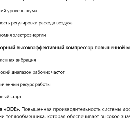
кий уровень шума
ость регулировки расхода воздуха
номия электроэнергии
орный высокоэффективный компрессор повышенной мо
женная вибрация
окий диапазон рабочих частот
личенный ресурс работы
вный старт
я «ODE».
Повышенная производительность системы дос
ии теплообменника, которая обеспечивает высокое зн