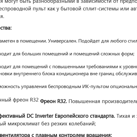
я могут быть разнообразными в зависимости от предпо
еспроводной пульт как у бытовой сплит-системы или а
я.
ства:
аметен в помещении. Универсален. Подойдет для любого стил
ходит для больших помещений и помещений сложных форм;
ходит для помещений с повышенными требованиями к уровн
новки внутреннего блока кондиционера вне границ обслужи
можность управления беспроводным ИК-пультом опциональн
Фреон R32.
Повышенная производительн
ективный DC Inverter Европейского стандарта.
Тихая и
й микроклимат без резких колебаний;
вентилятора с плавным контролем вращения: