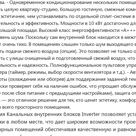
ва. - Одновременное кондиционирование нескольких помеще
ь целую квартиру-студию, большую гостиную, смежные комн
 эстетичнее, чем устанавливать по отдельной сплит-системе в
ельность и эффективность. Мощности в 10 кВт достаточно д
ольшой площади. Высокий класс энергоэффективности «А++» п
вень шума. Поскольку сам внутренний блок находится в межп
т очень тихо. В помещениях слышен только шум выходящего в
ь подачи свежего воздуха (опция). Это позволяет не только 
ь с улицы очищенный и подготовленный свежий воздух, что 
ьность и надежность. Полнофункциональное пультовое управ
ра (таймер, режимы, выбор скорости вентилятора и т.д.). - 
ты (охлаждение или обогрев) для поддержания заданной тем
ски проверяет себя на наличие ошибок, что упрощает обслуж
 после сбоя питания с предыдущими настройками), защита о
— это отличное решение для тех, кто ценит эстетику, комфо
я всего просторного помещения.
ия Канальных внутренних блоков Inverter позволяет ус
ки в любом месте, что дает широкие возможности про
орных помещений обеспечивая качественную и равном