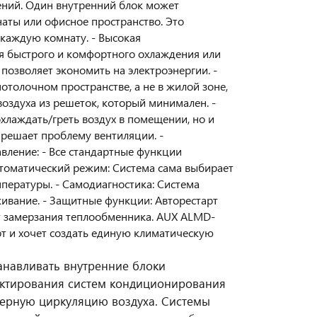
ний. Один внутренний блок может
аты или офисное пространство. Это
 каждую комнату. - Высокая
ля быстрого и комфортного охлаждения или
озволяет экономить на электроэнергии. -
отолочном пространстве, а не в жилой зоне,
оздуха из решеток, который минимален. -
охлаждать/греть воздух в помещении, но и
решает проблему вентиляции. -
ление: - Все стандартные функции
Автоматический режим: Система сама выбирает
пературы. - Самодиагностика: Система
ивание. - Защитные функции: Авторестарт
т замерзания теплообменника. AUX ALMD-
рт и хочет создать единую климатическую
танавливать внутренние блоки
ектирования систем кондиционирования
ерную циркуляцию воздуха. Системы