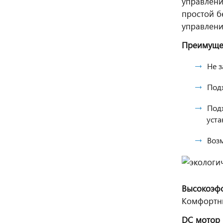
управлени
простой б
управлени
Преимуще
Не з
Под
Под
уста
Воз
Высокоэфф
Комфортны
DC мотор 