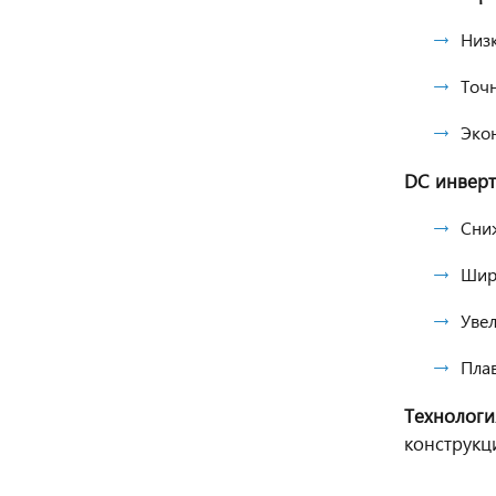
Низ
Точн
Эко
DC инверт
Сни
Шир
Уве
Пла
Технологи
конструкц