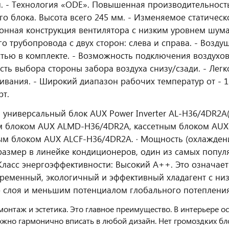
. - Технология «ODE». Повышенная производительность
го блока. Высота всего 245 мм. - Изменяемое статическо
нная конструкция вентилятора с низким уровнем шума
о трубопровода с двух сторон: слева и справа. - Возд
тью в комплекте. - Возможность подключения воздухов
ть выбора стороны забора воздуха снизу/сзади. - Лег
ивания. - Широкий диапазон рабочих температур от - 15
рт.
универсальный блок AUX Power Inverter AL-H36/4DR2A(U
м блоком AUX ALMD-H36/4DR2A, кассетным блоком AUX
м блоком AUX ALCF-H36/4DR2A. · Мощность (охлаждение
размер в линейке кондиционеров, один из самых попул
 Класс энергоэффективности: Высокий A++. Это означает
ременный, экологичный и эффективный хладагент с н
 слоя и меньшим потенциалом глобального потепления,
монтаж и эстетика. Это главное преимущество. В интерьере 
жно гармонично вписать в любой дизайн. Нет громоздких блок