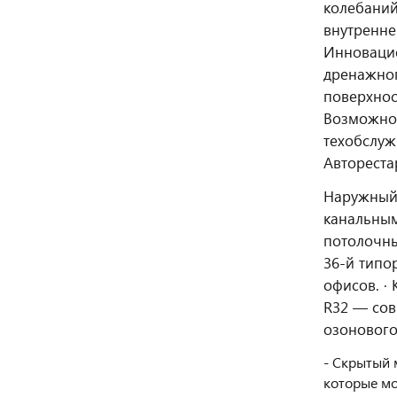
колебаний
внутренне
Инновацио
дренажног
поверхнос
Возможнос
техобслуж
Автореста
Наружный 
канальны
потолочны
36-й типо
офисов. ·
R32 — сов
озонового
- Скрытый 
которые мо