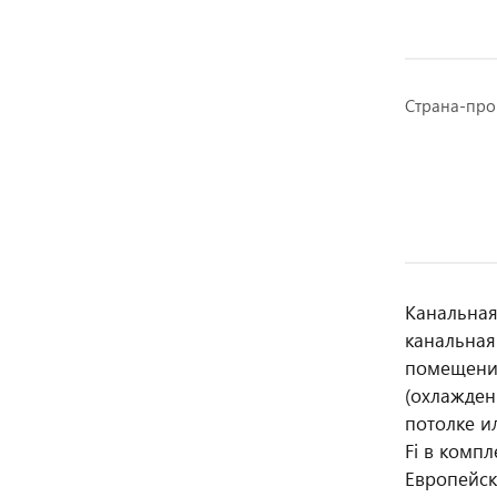
Страна-про
Канальная
канальная
помещении
(охлажден
потолке и
Fi в комп
Европейск