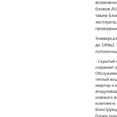
возможнос
блоков AU
таким бло
эксплуата
проводные
Универсал
до 140м2.
потолочны
- Скрытый 
сохраняет 
Обслуживан
теплый возд
квартир и 
воздуховод
освежать в
комплекте. 
Конструкц
блоки пра