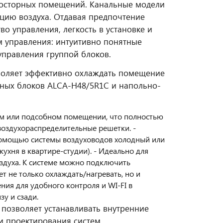
росторных помещений. Канальные модели
цию воздуха. Отдавая предпочтение
о управления, легкость в установке и
м управления: интуитивно понятные
управления группой блоков.
воляет эффективно охлаждать помещение
тных блоков ALCA-H48/5R1C и напольно-
ом или подсобном помещении, что полностью
воздухораспределительные решетки. -
помощью системы воздуховодов холодный или
кухня в квартире-студии). - Идеально для
здуха. К системе можно подключить
т не только охлаждать/нагревать, но и
ния для удобного контроля и WI-FI в
зу и сзади.
 позволяет устанавливать внутренние
и проектирования систем