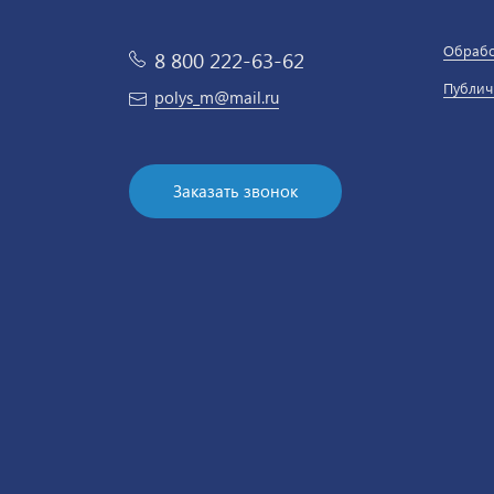
Обрабо
8 800 222-63-62
Публич
polys_m@mail.ru
Заказать звонок