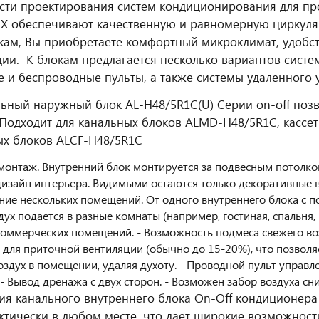
ти проектирования систем кондиционирования для п
X обеспечивают качественную и равномерную циркуля
кам, Вы приобретаете комфортный микроклимат, удобств
ции. К блокам предлагается несколько вариантов систе
 и беспроводные пульты, а также системы удаленного 
ьный наружный блок AL-H48/5R1C(U) Серии on-off поз
 Подходит для канальных блоков ALMD-H48/5R1C, кассе
х блоков ALCF-H48/5R1C
монтаж. Внутренний блок монтируется за подвесным потолк
дизайн интерьера. Видимыми остаются только декоративные 
ие нескольких помещений. От одного внутреннего блока с 
ух подается в разные комнаты (например, гостиная, спальня, 
коммерческих помещений. - Возможность подмеса свежего во
 для приточной вентиляции (обычно до 15-20%), что позволяе
оздух в помещении, удаляя духоту. - Проводной пульт управле
- Вывод дренажа с двух сторон. - Возможен забор воздуха сни
ия канального внутреннего блока On-Off кондиционера
ктически в любом месте, что дает широкие возможност