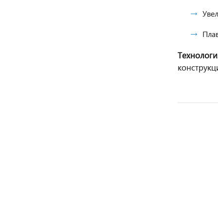
Уве
Пла
Технологи
конструкц