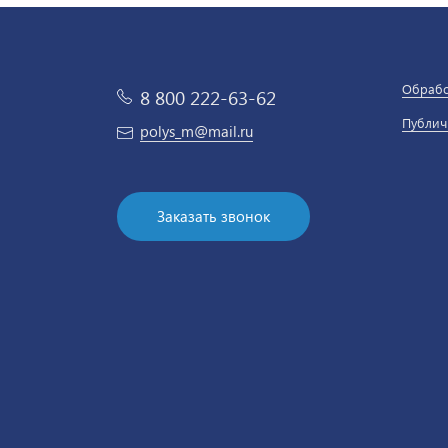
Обрабо
8 800 222-63-62
Публич
polys_m@mail.ru
Заказать звонок