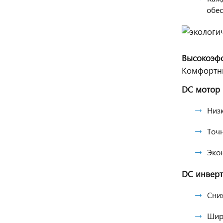
обес
Высокоэфф
Комфортны
DC мотор 
Низ
Точн
Эко
DC инверт
Сни
Шир