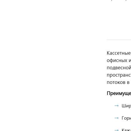
Кассетные
офисных и
подвесной
пространс
потоков в
Преимуще
Широ
Гор
Каж