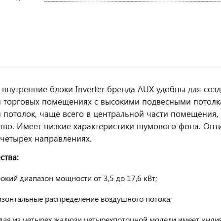
 внутренние блоки Inverter бренда AUX удобны для со
 торговых помещениях с высокими подвесными потолка
 потолок, чаще всего в центральной части помещения,
тво. Имеет низкие характеристики шумового фона. Оп
 четырех направлениях.
ства:
кий диапазон мощности от 3,5 до 17,6 кВт;
изонтальные распределение воздушного потока;
дая из четырех жалюзи четырехпоточной модели имеет индив