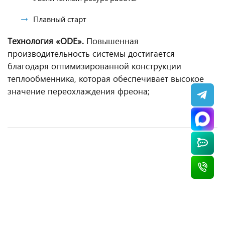
Плавный старт
Технология «ODE».
Повышенная
производительность системы достигается
благодаря оптимизированной конструкции
теплообменника, которая обеспечивает высокое
значение переохлаждения фреона;
Настенная сплит-система Electrolux EACS-12HP/N3
Канальная сплит-система Ecoclima ECLMD-
Настенная сплит-система Ecoclima ECW-09QC
Настенная сплит-система Ecoclima ECW/I-