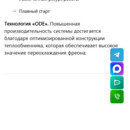
Плавный старт
Технология «ODE».
Повышенная
производительность системы достигается
благодаря оптимизированной конструкции
теплообменника, которая обеспечивает высокое
значение переохлаждения фреона;
Кассетная сплит-система AUX ALCA-H12/4R1C +
Канальная сплит-система AUX ALMD-
Кассетная сплит-система AUX ALCA-H24/4R1C
Настенная сплит-система Panasonic CS-