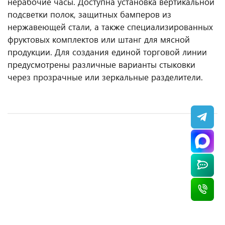
нерабочие часы. Доступна установка вертикальной
подсветки полок, защитных бамперов из
нержавеющей стали, а также специализированных
фруктовых комплектов или штанг для мясной
продукции. Для создания единой торговой линии
предусмотрены различные варианты стыковки
через прозрачные или зеркальные разделители.
Холодильная витрина Илеть Cube ВХС-1,2 статика
Холодильная витрина Илеть ВХН-1,8
Среднетемпературная витрина SONATA
Quadro