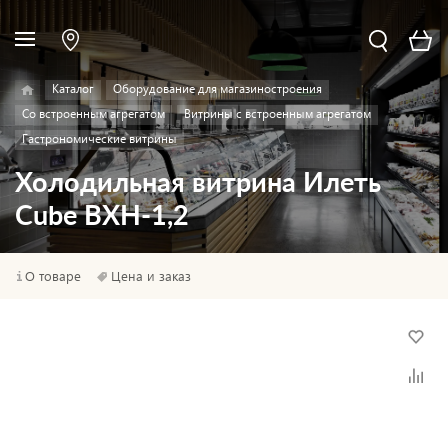
Каталог
Оборудование для магазиностроения
Со встроенным агрегатом
Витрины с встроенным агрегатом
Гастрономические витрины
Холодильная витрина Илеть
Cube ВХН-1,2
О товаре
Цена и заказ