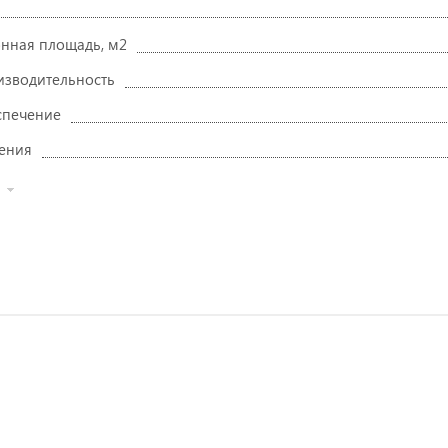
нная площадь, м2
зводительность
спечение
ения