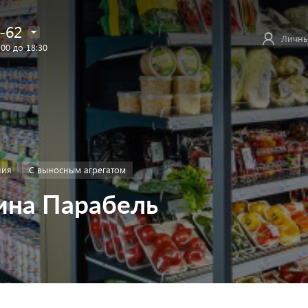
-62
Личны
:00 до 18:30
ния
С выносным агрегатом
ина Парабель