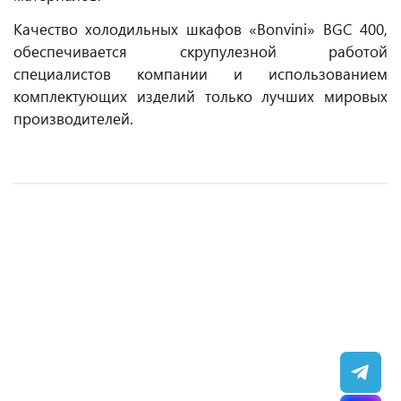
Качество холодильных шкафов «Bonvini» BGC 400,
обеспечивается скрупулезной работой
специалистов компании и использованием
комплектующих изделий только лучших мировых
производителей.
Шкаф морозильный Brandford Odissey Compact
USS 1100 DSCL шкаф холодильный
200