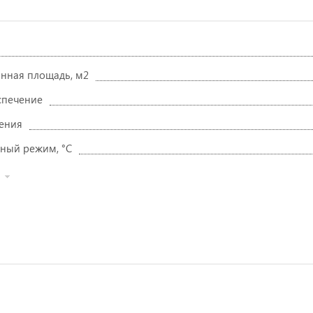
нная площадь, м2
спечение
ения
ный режим, °C