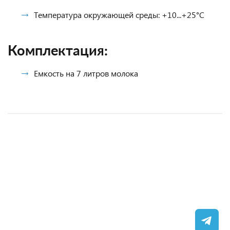
Температура окружающей среды: +10...+25°С
Комплектация:
Емкость на 7 литров молока
Шкаф морозильный Brandford Odissey Compact
Морозильный шкаф MILAN S
Холодильный шкаф Капри П-490СК
156