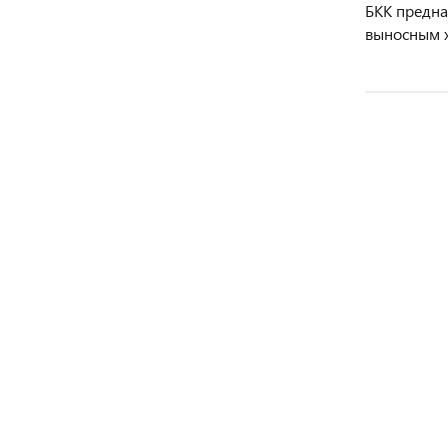
БКК предна
выносным 
Компресс
Компрес
Агрегат
Компрес