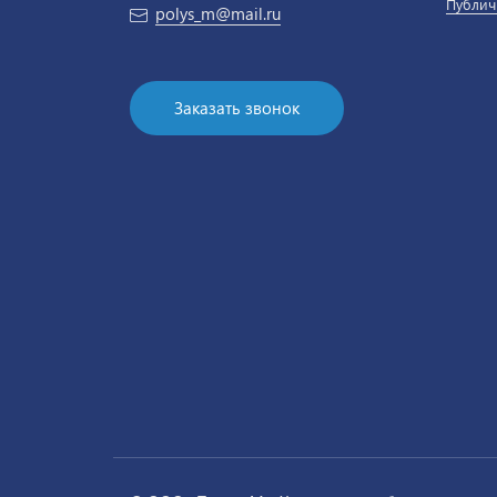
Публич
polys_m@mail.ru
Заказать звонок