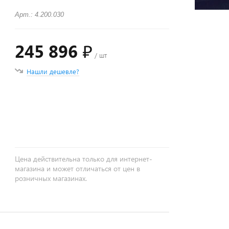
Арт.: 4.200.030
245 896 ₽
/ шт
Нашли дешевле?
+
−
Цена действительна только для интернет-
магазина и может отличаться от цен в
розничных магазинах.