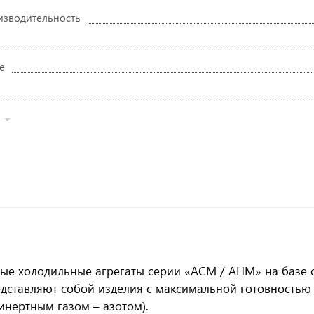
зводительность
е
ые холодильные агрегаты серии «ACM / AHM» на базе 
редставляют собой изделия с максимальной готовностью
инертным газом – азотом).