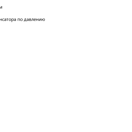
ом
енсатора по давлению