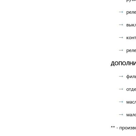
рел
вык
кон
рел
ДОПОЛНИ
филь
отде
мас
мал
** - произ