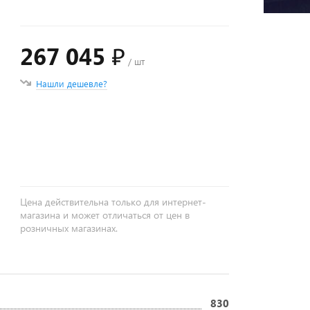
267 045 ₽
/ шт
Нашли дешевле?
+
−
Цена действительна только для интернет-
магазина и может отличаться от цен в
розничных магазинах.
830