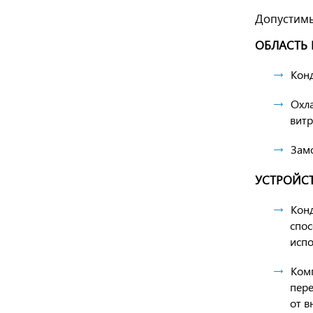
Допустимы
ОБЛАСТЬ
Кон
Охл
витр
Замо
УСТРОЙСТ
Кон
спос
испо
Комп
пере
от в