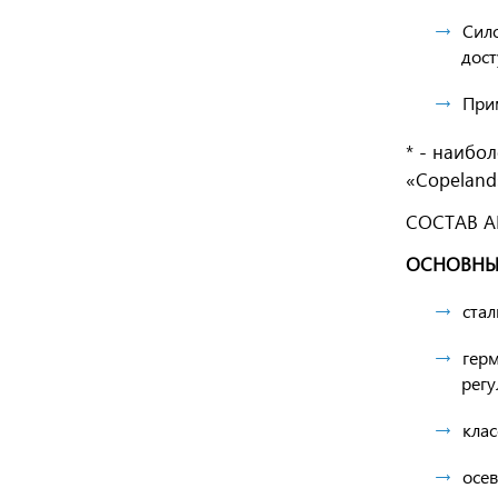
Сило
дост
При
* - наибо
«Copeland
СОСТАВ АГ
ОСНОВНЫ
ста
герм
рег
кла
осе