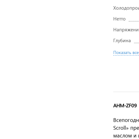
Холодопрои
Нетто
Напряжени
Глубина
Показать все
AHM-ZF09
Всепогодн
Scroll» п
маслом и 