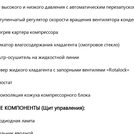
 высокого и низкого давления с автоматическим перезапуск
ступенчатый регулятор скорости вращения вентилятора конд
огрев картера компрессора
катор влагосодержания хладагента (смотровое стекло)
ьтр-осушитель на жидкостной линии
вер жидкого хладагента с запорными вентилями «Rotalock»
мостат
оизоляция кожуха компрессорного блока
 КОМПОНЕНТЫ (Щит управления):
тодиодная лампа
ильник вводной