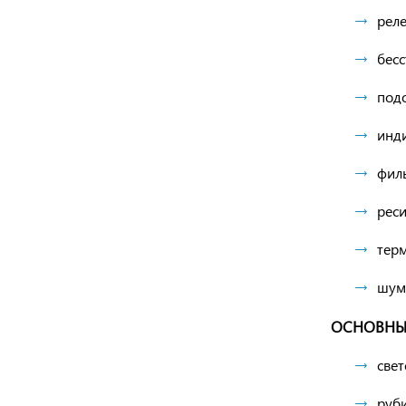
реле
бес
под
инди
фил
реси
тер
шум
ОСНОВНЫЕ
све
руб