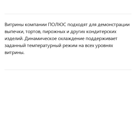
Витрины компании ПОЛЮС подходят для демонстрации
выпечки, тортов, пирожных и других кондитерских
изделий. Динамическое охлаждение поддерживает
заданный температурный режим на всех уровнях
витрины.
Витрина кондитерская тепловая CARBOMA КС80
Витрина кондитерская CARBOMA холодильная
Витрина кондитерская CARBOMA холодильная
Витрина кондитерская CARBOMA холодильная
SH 1,0-1 (1008 темный дуб)
KC70 VH 0,6-1 LIGHT Chocolate Паттерн (0106
KC70 VM 0,9-2 STANDARD 9005-0430
KC70 VM 0,9-2 STANDARD цвет по схеме