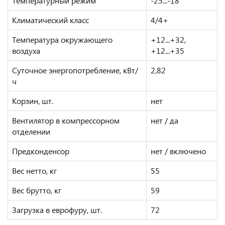
Температурный режим
-25...-18
Климатический класс
4/4+
Температура окружающего
+12...+32,
воздуха
+12...+35
Суточное энергопотребление, кВт/
2,82
ч
Корзин, шт.
нет
Вентилятор в компрессорном
нет / да
отделении
Предконденсор
нет / включено
Вес нетто, кг
55
Вес брутто, кг
59
Загрузка в еврофуру, шт.
72