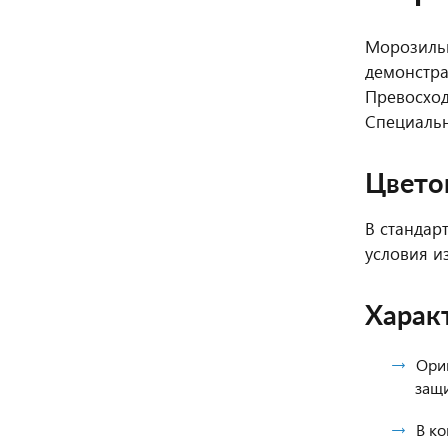
Морозильн
демонстра
Превосход
Специальн
Цвето
В стандар
условия и
Харак
Ори
защи
В ко