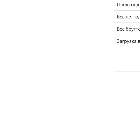
Предконд
Вес нетто,
Вес брутто
Загрузка 