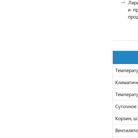
Лар
и пр
про
Температ
Климатиче
Температ
Суточное 
Корзин, ш
Вентилято