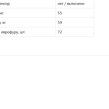
енсор
нет / включено
 кг
55
, кг
59
в еврофуру, шт.
72