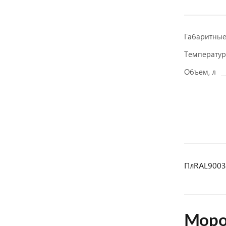
Габаритны
Температур
Объем, л
ПлRAL9003,
Мороз