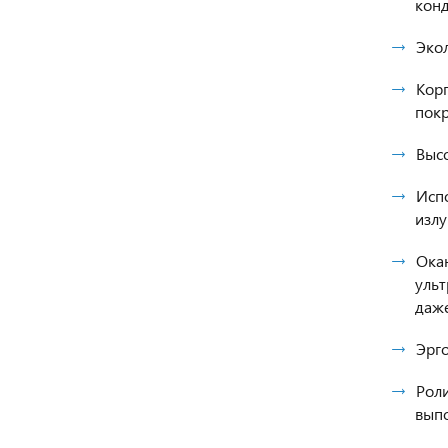
конд
Эко
Корп
пок
Высо
Исп
изл
Окан
ульт
даже
Эрг
Роли
выпо