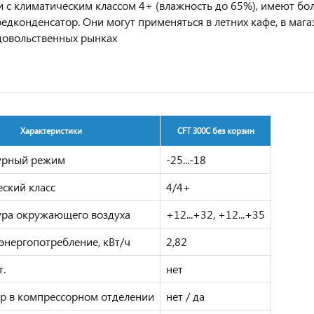
и с климатическим классом 4+ (влажность до 65%), имеют б
едконденсатор. Они могут применяться в летних кафе, в мага
довольственных рынках
Характеристики
CFT 300C без корзин
урный режим
-25...-18
ский класс
4/4+
ура окружающего воздуха
+12...+32, +12...+35
энергопотребление, кВт/ч
2,82
т.
нет
р в компрессорном отделении
нет / да