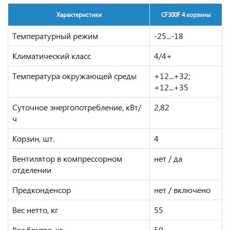
Характеристики
CF300F 4 корзины
Температурный режим
-25...-18
Климатический класс
4/4+
Температура окружающей среды
+12...+32;
+12...+35
Суточное энергопотребление, кВт/
2,82
ч
Корзин, шт.
4
Вентилятор в компрессорном
нет / да
отделении
Предконденсор
нет / включено
Вес нетто, кг
55
Вес брутто, кг
59