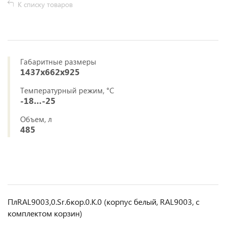
К списку товаров
Габаритные размеры
1437х662х925
Температурный режим, °C
-18…-25
Объем, л
485
ПлRAL9003,0.Sr.6кор.0.K.0 (корпус белый, RAL9003, с
комплектом корзин)