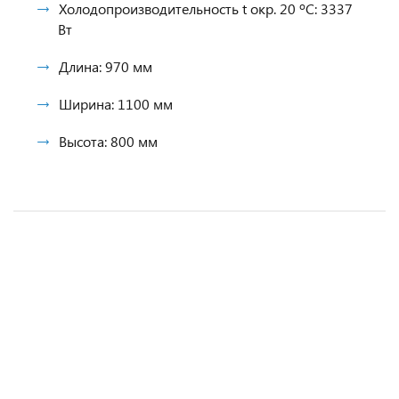
Холодопроизводительность t окр. 20 ºС: 3337
Вт
Длина: 970 мм
Ширина: 1100 мм
Высота: 800 мм
Моноблок среднетемпературный Intercold
Моноблок низкотемпературный Polus-Sar
Моноблок среднетемпературный Polair
Моноблок низкотемпературный ранцевый
ММСМ-110 FT
BGM 450 F
MM109 ST
Арктика ММН 218