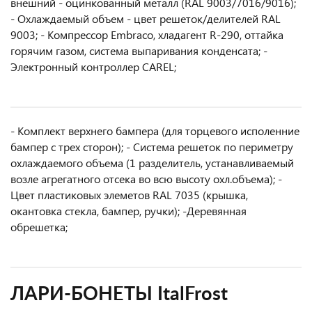
внешний - оцинкованный металл (RAL 9003/7016/9016);
- Охлаждаемый объем - цвет решеток/делителей RAL
9003; - Компрессор Embraco, хладагент R-290, оттайка
горячим газом, система выпаривания конденсата; -
Электронный контроллер CAREL;
- Комплект верхнего бампера (для торцевого исполенние
бампер с трех сторон); - Система решеток по периметру
охлаждаемого объема (1 разделитель, устанавливаемый
возле агрегатного отсека во всю высоту охл.объема); -
Цвет пластиковых элеметов RAL 7035 (крышка,
окантовка стекла, бампер, ручки); -Деревянная
обрешетка;
ЛАРИ-БОНЕТЫ ItalFrost