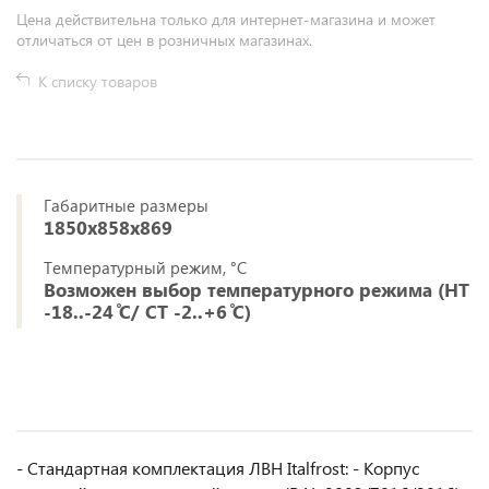
Цена действительна только для интернет-магазина и может
отличаться от цен в розничных магазинах.
К списку товаров
Габаритные размеры
1850х858х869
Температурный режим, °C
Возможен выбор температурного режима (НТ
-18..-24 ̊С/ СТ -2..+6 ̊С)
- Стандартная комплектация ЛВН Italfrost: - Корпус