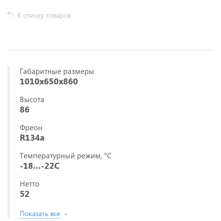
К списку товаров
Габаритные размеры
1010х650х860
Высота
86
Фреон
R134a
Температурный режим, °C
-18…-22C
Нетто
52
Показать все