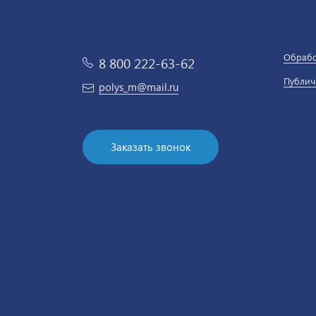
Обрабо
8 800 222-63-62
Публич
polys_m@mail.ru
Заказать звонок