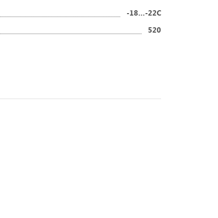
-18…-22C
520