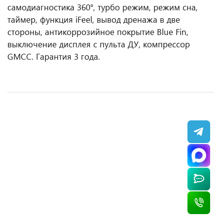
самодиагностика 360°, турбо режим, режим сна,
таймер, функция iFeel, вывод дренажа в две
стороны, антикоррозийное покрытие Blue Fin,
выключение дисплея с пульта ДУ, компрессор
GMCC. Гарантия 3 года.
Настенная сплит-система Panasonic CS-TZ20WKEW
Сплит-система AUX ALCF-HS18/4DR2 + AL-
Настенная сплит-система AUX ASW-H12B4/JD-
Настенная сплит-система AUX ASW-H18A4/BA-
+ CU-TZ20WKE, белый
HS18/4DR2(U), белый
R2DI + AS-H12B4/JD-R2DI, черный
R2DI + AS-H18A4/BA-R2DI, белый
104 500 ₽
73 300 ₽
55 900 ₽
68 400 ₽
/ шт
/ шт
/ шт
/ шт