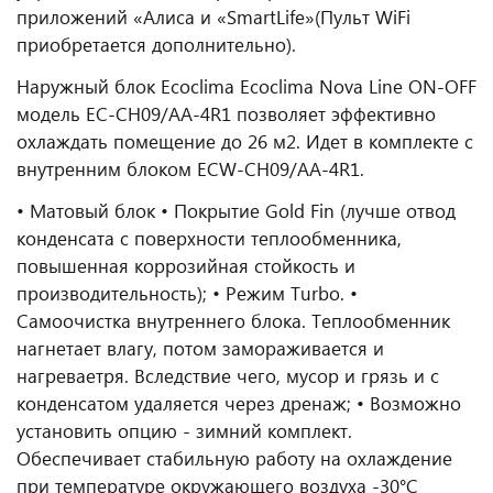
приложений «Алиса и «SmartLife»(Пульт WiFi
приобретается дополнительно).
Наружный блок Ecoclima Ecoclima Nova Line ON-OFF
модель EC-СH09/AA-4R1 позволяет эффективно
охлаждать помещение до 26 м2. Идет в комплекте с
внутренним блоком ECW-СH09/AA-4R1.
• Матовый блок • Покрытие Gold Fin (лучше отвод
конденсата с поверхности теплообменника,
повышенная коррозийная стойкость и
производительность); • Режим Turbo. •
Cамоочистка внутреннего блока. Теплообменник
нагнетает влагу, потом замораживается и
нагреваетря. Вследствие чего, мусор и грязь и с
конденсатом удаляется через дренаж; • Возможно
установить опцию - зимний комплект.
Обеспечивает стабильную работу на охлаждение
при температуре окружающего воздуха -30°С