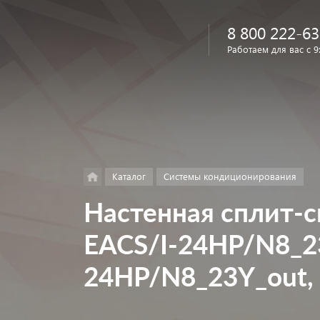
8 800 222-63
Работаем для вас с 9
Найти
в каталоге
Каталог
Системы кондиционирования
Настенная сплит-си
EACS/I-24HP/N8_23
24HP/N8_23Y_out,