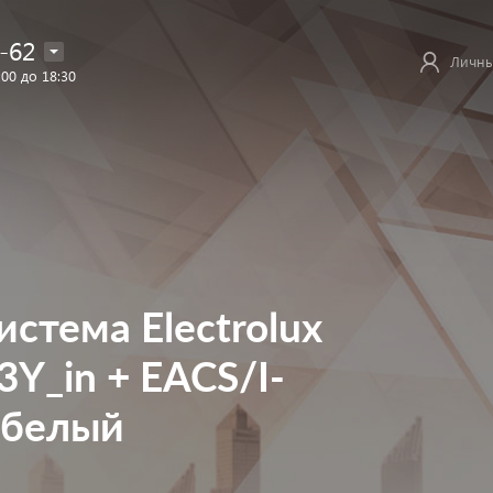
-62
Личны
:00 до 18:30
стема Electrolux
Y_in + EACS/I-
 белый