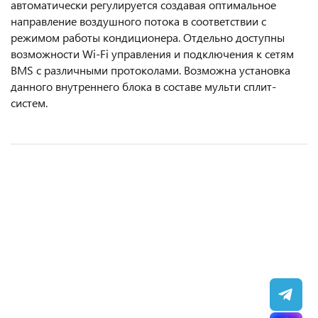
автоматически регулируется создавая оптимальное
направление воздушного потока в соответствии с
режимом работы кондиционера. Отдельно доступны
возможности Wi-Fi управления и подключения к сетям
BMS с различными протоколами. Возможна установка
данного внутреннего блока в составе мульти сплит-
систем.
Кассетная сплит-система AUX ALCA-HS60/5DR2Q
Настенная сплит-система Panasonic S-
Потолочная сплит-система Panasonic S-
Настенная сплит-система AUX ASW-H12B4/FJ-
+ AL-HS60/5DR2(U) + MBS10
71PK2E5B + U-71PZH2E5, белый
60PT2E5B + U-60PZ2E5, белый
SR1 + AS-H12B4/FJ-R1, серебристый
178 100 ₽
520 300 ₽
423 300 ₽
34 900 ₽