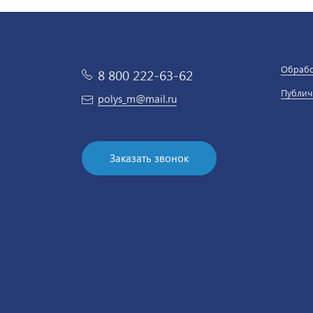
Обрабо
8 800 222-63-62
Публич
polys_m@mail.ru
Заказать звонок