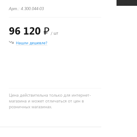
Арт.: 4.300.044-03
96 120 ₽
/ шт
Нашли дешевле?
+
−
Цена действительна только для интернет-
магазина и может отличаться от цен в
розничных магазинах.