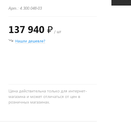
Арт.: 4.300.048-03
137 940 ₽
/ шт
Нашли дешевле?
+
−
Цена действительна только для интернет-
магазина и может отличаться от цен в
розничных магазинах.