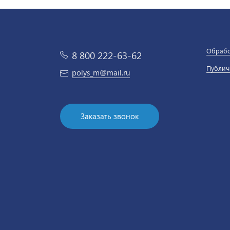
Обрабо
8 800 222-63-62
Публич
polys_m@mail.ru
Заказать звонок