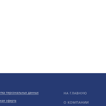
₽
 ₽
 ₽
0 ₽
/ шт
/ шт
/ шт
/ шт
тка персональных данных
НА ГЛАВНУЮ
ная оферта
О КОМПАНИИ