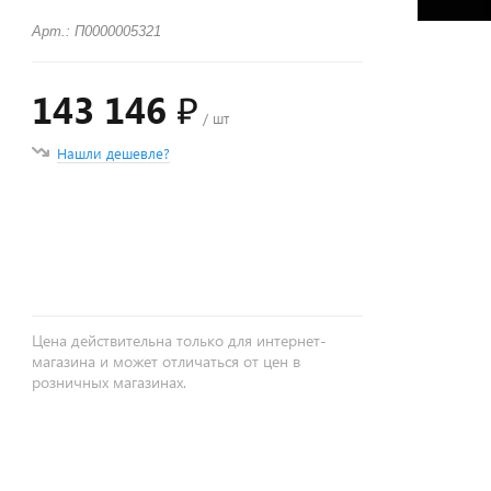
Арт.: П0000005321
143 146 ₽
/ шт
Нашли дешевле?
+
−
Цена действительна только для интернет-
магазина и может отличаться от цен в
розничных магазинах.