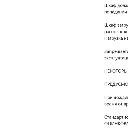
Шкаф долже
попадании 
Шкаф загру
располагая
Нагрузка на
Запрещаетс
эксплуатац
НЕКОТОРЫ
ПРЕДУСМО
При дождли
время от в
Стандартн
ОЦИНКОВАН