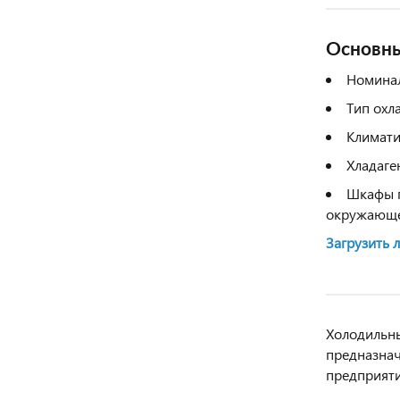
Основны
Номинал
Тип охл
Климати
Хладаге
Шкафы п
окружающей
Загрузить 
Холодильны
предназнач
предприяти