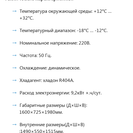
Температура окружающей среды: +12°С …
+32°С.
Температурный диапазон: -18°С … -12°С.
Номинальное напряжение: 220В.
Частота: 50 Гц.
Охлаждение: динамическое.
Хладагент: хладон R404A.
Расход электроэнергии: 9,2кВт ×.ч/сут.
Габаритные размеры (Д×Ш×В):
1600×725×1980мм.
Внутренние размеры(Д×Ш×В)
:1490×550×1515мм.