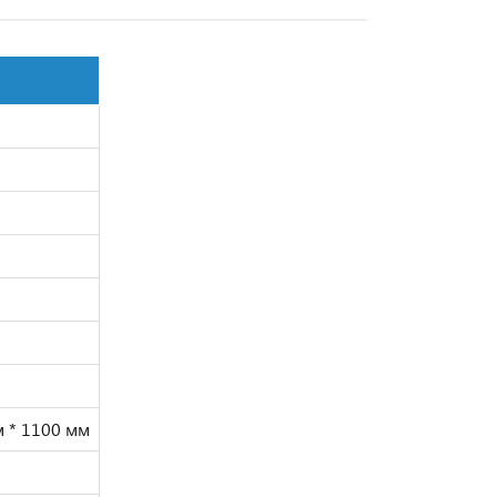
³
м * 1100 мм