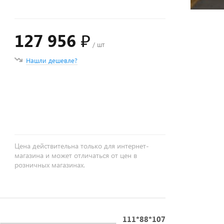
127 956 ₽
/ шт
Нашли дешевле?
+
−
Цена действительна только для интернет-
магазина и может отличаться от цен в
розничных магазинах.
111*88*107