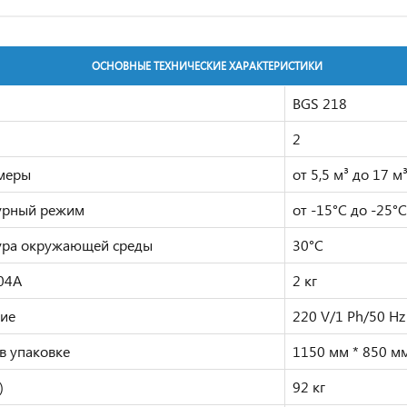
ОСНОВНЫЕ ТЕХНИЧЕСКИЕ ХАРАКТЕРИСТИКИ
BGS 218
2
меры
от 5,5 м³ до 17 м
урный режим
от -15°C до -25°C
ура окружающей cреды
30°C
04A
2 кг
ие
220 V/1 Ph/50 Hz
в упаковке
1150 мм * 850 м
)
92 кг