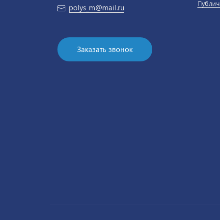
Публич
polys_m@mail.ru
Заказать звонок