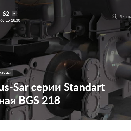
-62
Личны
:00 до 18:30
истемы
s-Sar серии Standart
ная BGS 218