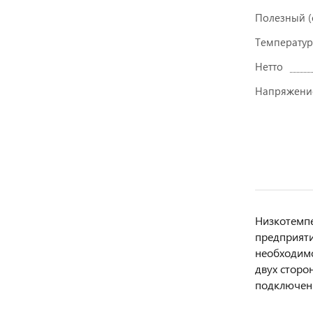
Полезный (
Температур
Нетто
Напряжение
Низкотемпе
предприяти
необходимо
двух сторо
подключени