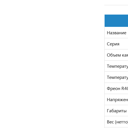
Название
Серия
Объем ка
Температ
Температ
Фреон R4
Напряжен
Габариты 
Вес (нетто