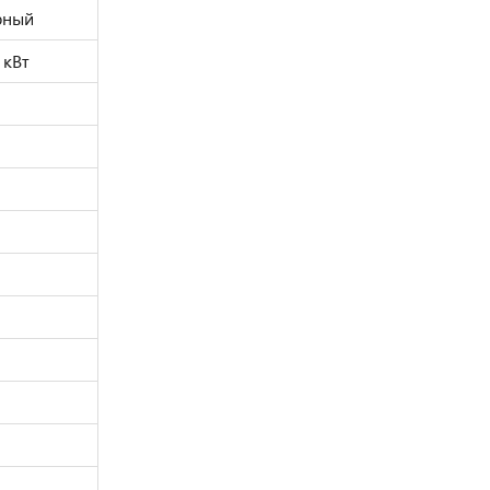
рный
 кВт