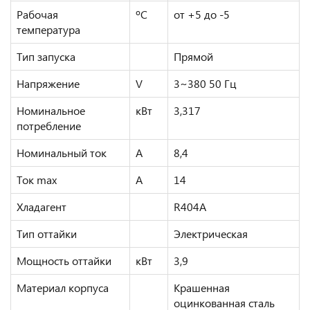
Рабочая
ºС
от +5 до -5
температура
Тип запуска
Прямой
Напряжение
V
3~380 50 Гц
Номинальное
кВт
3,317
потребление
Номинальный ток
А
8,4
Ток max
А
14
Хладагент
R404A
Тип оттайки
Электрическая
Мощность оттайки
кВт
3,9
Материал корпуса
Крашенная
оцинкованная сталь