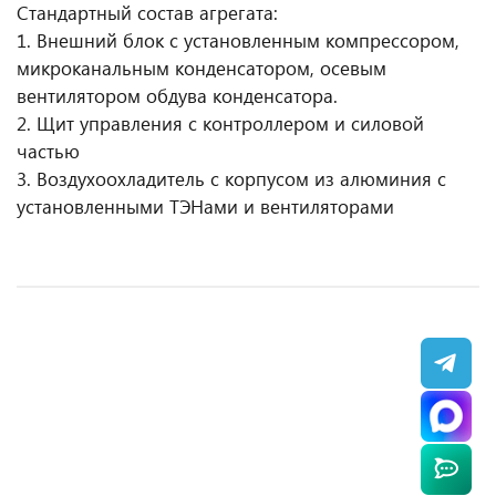
Стандартный состав агрегата:
1. Внешний блок с установленным компрессором,
микроканальным конденсатором, осевым
вентилятором обдува конденсатора.
2. Щит управления с контроллером и силовой
частью
3. Воздухоохладитель с корпусом из алюминия с
установленными ТЭНами и вентиляторами
Компрессорно-конденсаторный блок Север
Компрессорно-конденсаторный блок
Компрессорно-конденсаторный блок
Агрегат компрессорно-конденсаторный Polair