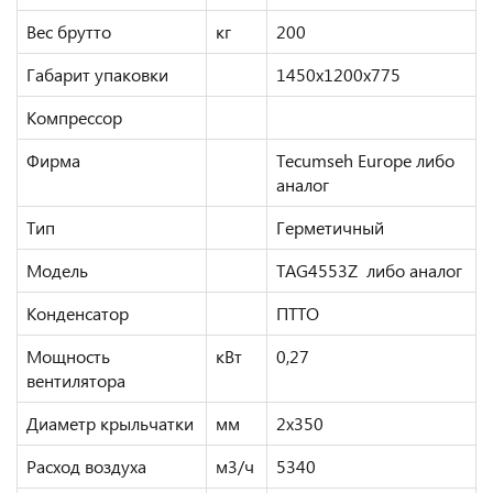
Вес брутто
кг
200
Габарит упаковки
1450х1200х775
Компрессор
Фирма
Tecumseh Europe либо
аналог
Тип
Герметичный
Модель
TAG4553Z либо аналог
Конденсатор
ПТТО
Мощность
кВт
0,27
вентилятора
Диаметр крыльчатки
мм
2х350
Расход воздуха
м3/ч
5340