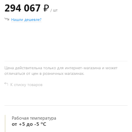
294 067 ₽
/ шт
Нашли дешевле?
+
−
Цена действительна только для интернет-магазина и может
отличаться от цен в розничных магазинах.
К списку товаров
Рабочая температура
от +5 до -5 ºС