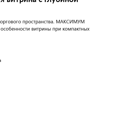
торгового пространства. МАКСИМУМ
собенности витрины при компактных
а