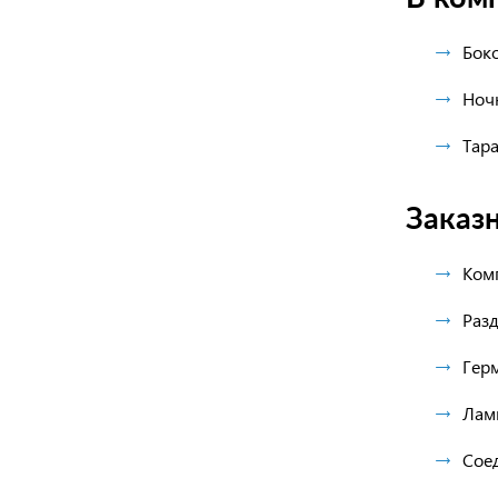
Боко
Ноч
Тар
Заказ
Ком
Разд
Гер
Лам
Соед