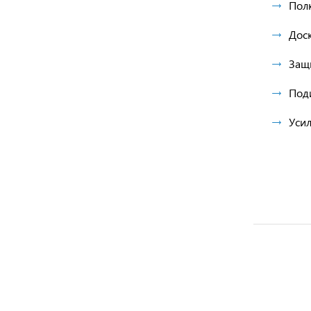
Полк
Доск
Защ
Под
Уси