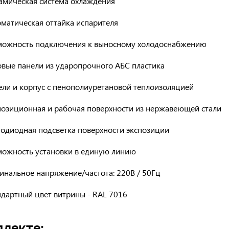
амическая система охлаждения
матическая оттайка испарителя
можность подключения к выносному холодоснабжению
овые панели из ударопрочного АБС пластика
ели и корпус с пенополиуретановой теплоизоляцией
позиционная и рабочая поверхности из нержавеющей стали
тодиодная подсветка поверхности экспозиции
можность установки в единую линию
инальное напряжение/частота: 220В / 50Гц
ндартный цвет витрины - RAL 7016
плекте: