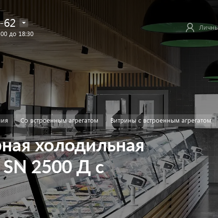
-62
Личны
:00 до 18:30
ния
Со встроенным агрегатом
Витрины с встроенным агрегатом
ная холодильная
SN 2500 Д с