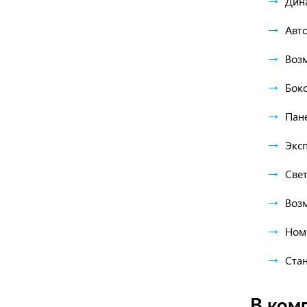
Дин
Авто
Воз
Бок
Пан
Экс
Све
Воз
Ном
Ста
В ком