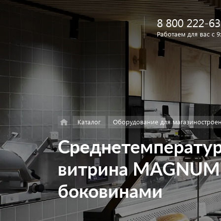
8 800 222-63
Работаем для вас с 9
Найти
в каталоге
Каталог
Оборудование для магазинострое
Среднетемператур
витрина MAGNUM 
боковинами