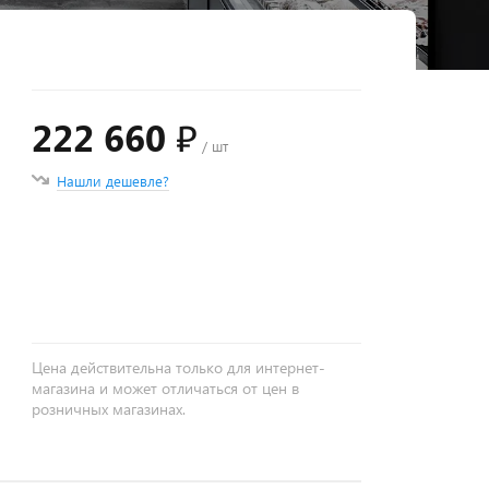
222 660 ₽
/ шт
Нашли дешевле?
+
−
Цена действительна только для интернет-
магазина и может отличаться от цен в
розничных магазинах.