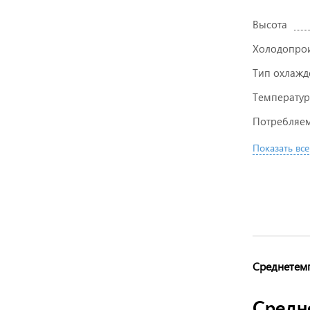
Высота
Холодопрои
Тип охлажд
Температур
Потребляем
Показать все
Среднетем
Средн