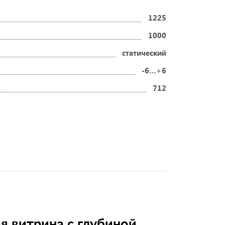
1225
1000
статический
-6…+6
712
я витрина с глубиной