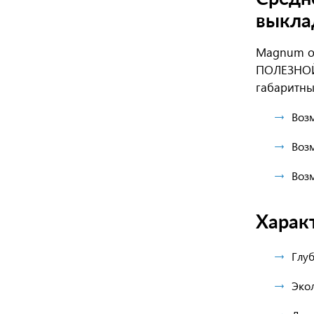
выкла
Magnum о
ПОЛЕЗНОЙ
габаритны
Воз
Воз
Воз
Харак
Глу
Эко