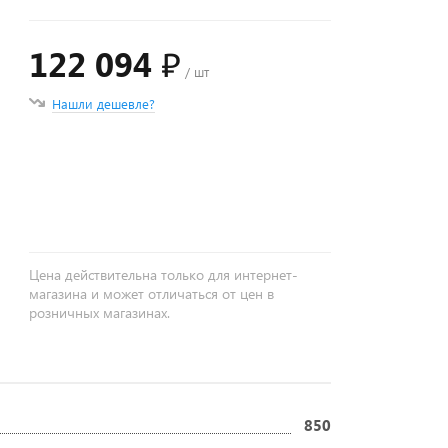
122 094 ₽
/ шт
Нашли дешевле?
+
−
Цена действительна только для интернет-
магазина и может отличаться от цен в
розничных магазинах.
850