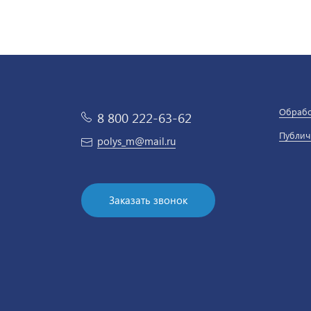
Обрабо
8 800 222-63-62
Публич
polys_m@mail.ru
Заказать звонок