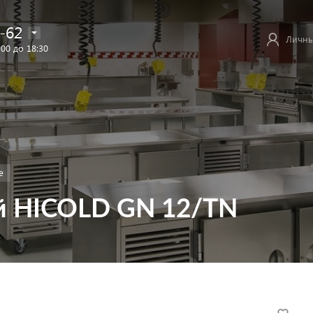
-62
Личны
:00 до 18:30
е
й HICOLD GN 12/TN