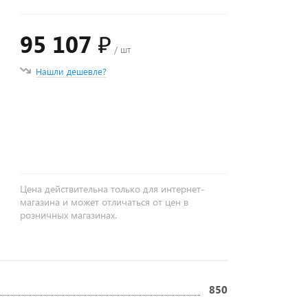
95 107 ₽
/ шт
Нашли дешевле?
+
−
Цена действительна только для интернет-
магазина и может отличаться от цен в
розничных магазинах.
850