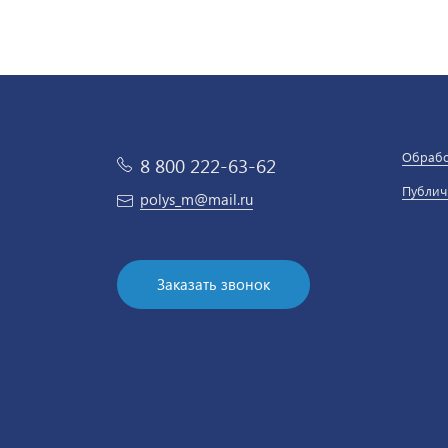
Обрабо
8 800 222-63-62
Публич
polys_m@mail.ru
Заказать звонок