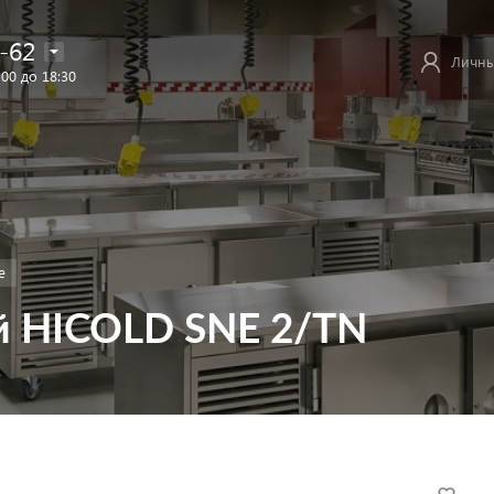
-62
Личны
:00 до 18:30
е
й HICOLD SNE 2/TN