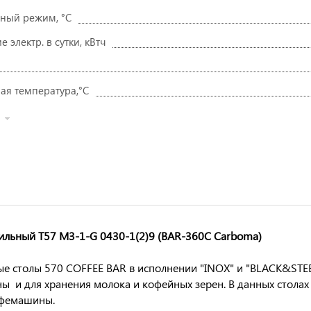
ный режим, °C
 электр. в сутки, кВтч
я температура,°C
ильный T57 M3-1-G 0430-1(2)9 (BAR-360С Сarboma)
е столы 570 COFFEE BAR в исполнении "INOX" и "BLACK&STEE
 и для хранения молока и кофейных зерен. В данных столах
офемашины.