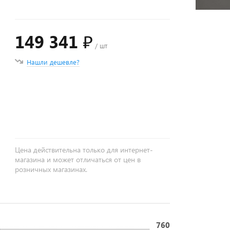
149 341 ₽
/ шт
Нашли дешевле?
+
−
Цена действительна только для интернет-
магазина и может отличаться от цен в
розничных магазинах.
760