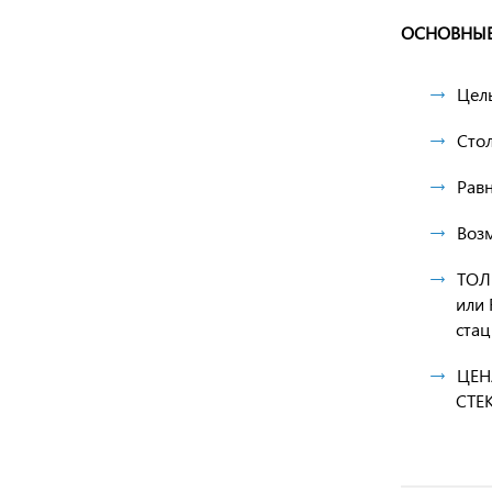
ОСНОВНЫЕ
Цел
Сто
Рав
Воз
ТОЛ
или 
стац
ЦЕН
СТЕ