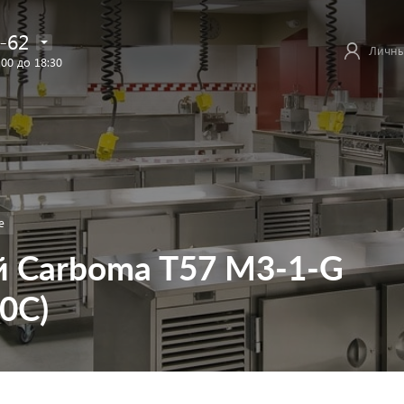
-62
Личны
:00 до 18:30
е
 Сarboma T57 M3-1-G
0С)