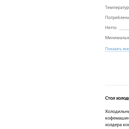
Температур
Потребление
Нетто
Минимальна
Показать все
Стол холод
Холодильны
кофемашины
холдера к