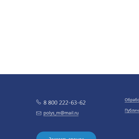
Обрабо
8 800 222-63-62
Публич
polys_m@mail.ru