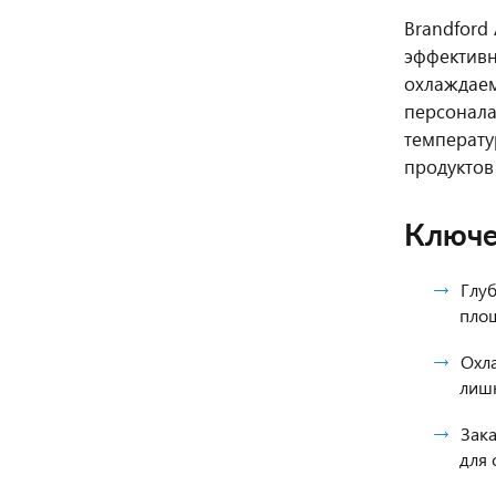
Brandford
эффективн
охлаждаем
персонала
температу
продуктов
Ключе
Глу
площ
Охла
лиш
Зака
для 