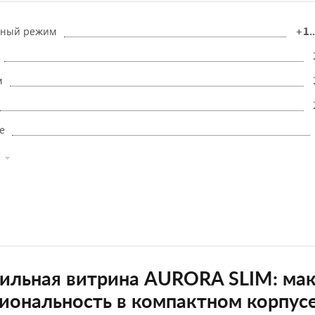
рный режим
+1.
м
е
ильная витрина AURORA SLIM: мак
иональность в компактном корпус