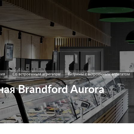
ния
Со встроенным агрегатом
Витрины с встроенным агрегатом
ая Brandford Aurora