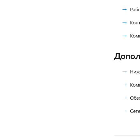
Раб
Конт
Комп
Допол
Нижн
Ком
Обз
Сете