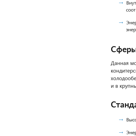
Вну
соот
Энер
энер
Сферы
Данная мо
кондитерс
холодообе
и в крупн
Станд
Высо
Эне