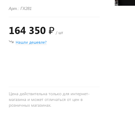
Арт.: ГХ281
164 350 ₽
/ шт
Нашли дешевле?
+
−
Цена действительна только для интернет-
магазина и может отличаться от цен в
розничных магазинах.