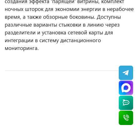
создания эффекта 'парящей' витрины, комплект
ночных шторок для экономии энергии в нерабочее
время, а также обзорные боковины. Доступны
различные варианты стыковки в линию через
разделители и установка сетевой карты для
интеграции в систему дистанционного
мониторинга.
Горка морозильная Cryspi Italfrigo Milan S D3
Витрина холодильная Brandford Aurora Slim
Витрина холодильная Cryspi Italfrigo Toscana
Витрина холодильная Cryspi Italfrigo Veneto
2343
250
WL 1250 Д
Quadro Self 3750 Д