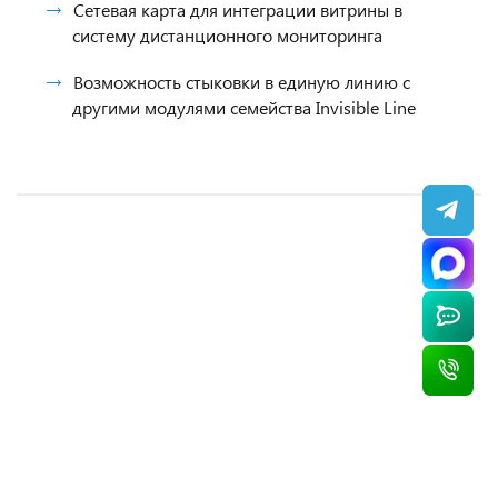
Сетевая карта для интеграции витрины в
систему дистанционного мониторинга
Возможность стыковки в единую линию с
другими модулями семейства Invisible Line
Витрина холодильная Brandford Aurora Slim 320
Витрина холодильная Brandford Aurora Slim
Витрина холодильная Brandford Calypso Slim
Витрина холодильно-морозильная Cryspi
ОУ 90
190
Italfrigo Veneto Quadro Self Fish 1250 Д
380 100 ₽
193 250 ₽
216 850 ₽
127 705 ₽
/ шт
/ шт
/ шт
/ шт