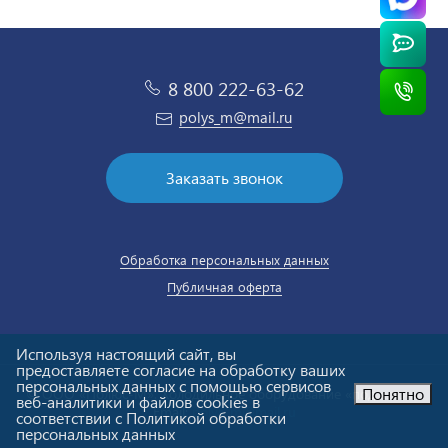
8 800 222-63-62
polys_m@mail.ru
Заказать звонок
Обработка персональных данных
Публичная оферта
Используя настоящий сайт, вы
предоставляете согласие на обработку ваших
персональных данных с помощью сервисов
Понятно
© ООО «Полюс-М». Холодильное оборудование «под ключ».
веб-аналитики и файлов cookies в
Email:
polys_m@mail.ru
соответствии с Политикой обработки
персональных данных