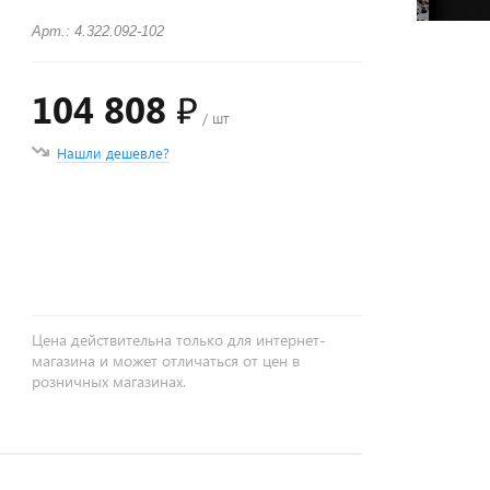
Арт.: 4.322.092-102
104 808 ₽
/ шт
Нашли дешевле?
+
−
Цена действительна только для интернет-
магазина и может отличаться от цен в
розничных магазинах.