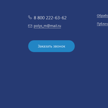
Обрабо
8 800 222-63-62
Публич
polys_m@mail.ru
Заказать звонок