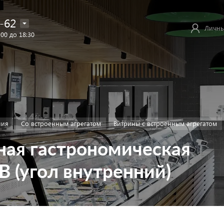
-62
Личны
:00 до 18:30
ния
Со встроенным агрегатом
Витрины с встроенным агрегатом
ная гастрономическая
 (угол внутренний)