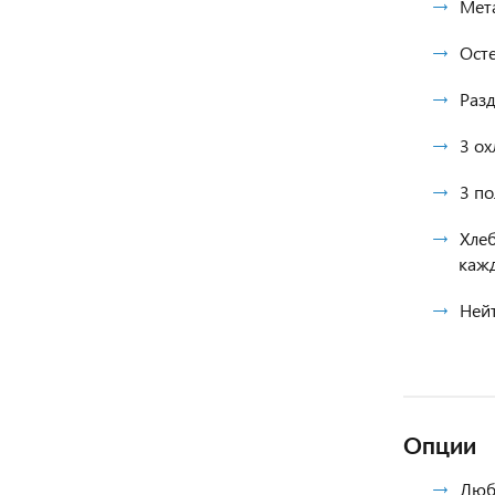
Мет
Ост
Разд
3 ох
3 по
Хлеб
кажд
Нейт
Опции
Люб