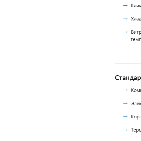
Клим
Хла
Вит
темп
Стандар
Ком
Элек
Корп
Терм