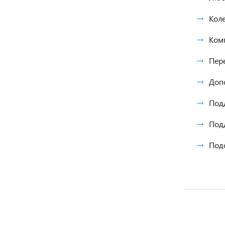
Коле
Ком
Пер
Доп
Подд
Под
Под