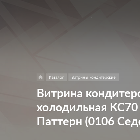
Найти
в каталоге
Каталог
Витрины кондитерские
Витрина кондите
холодильная KC70 
Паттерн (0106 Сед