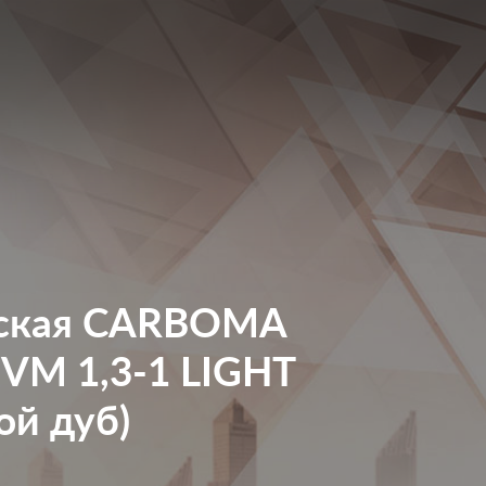
рская CARBOMA
VM 1,3-1 LIGHT
ой дуб)