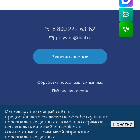
8 800 222-63-62
polys_m@mail.ru
Заказать звонок
Обработка персональных данных
Публичная оферта
Используя настоящий сайт, вы
предоставляете согласие на обработку ваших
персональных данных с помощью сервисов
Понятно
© ООО «Полюс-М». Холодильное оборудование «под ключ».
веб-аналитики и файлов cookies в
Email:
polys_m@mail.ru
соответствии с Политикой обработки
персональных данных